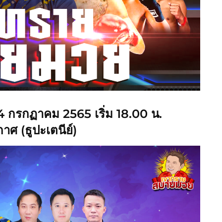
4 กรกฏาคม 2565 เริ่ม 18.00 น.
ศ (ธูปะเตนีย์)