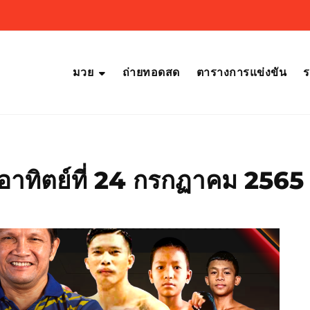
มวย
ถ่ายทอดสด
ตารางการแข่งขัน
าทิตย์ที่ 24 กรกฏาคม 2565