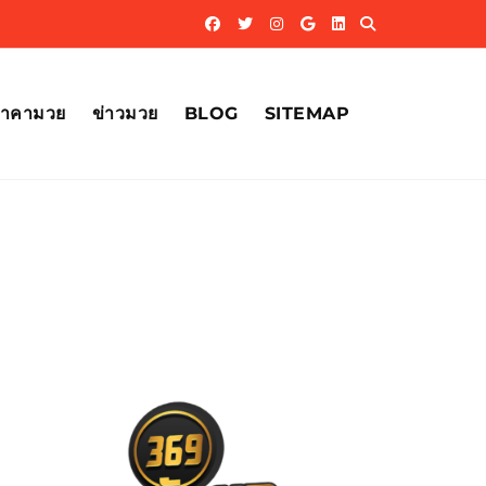
ราคามวย
ข่าวมวย
BLOG
SITEMAP