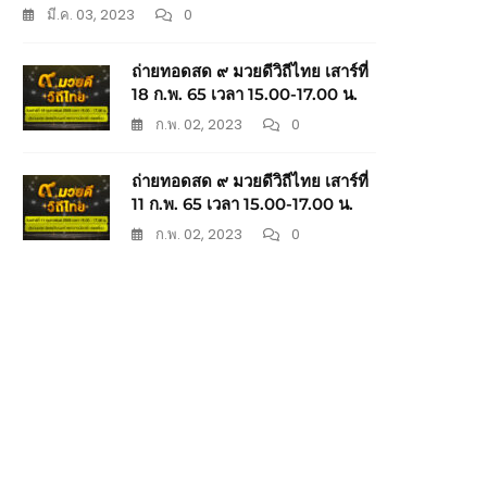
มี.ค. 03, 2023
0
ถ่ายทอดสด ๙ มวยดีวิถีไทย เสาร์ที่
18 ก.พ. 65 เวลา 15.00-17.00 น.
ก.พ. 02, 2023
0
ถ่ายทอดสด ๙ มวยดีวิถีไทย เสาร์ที่
11 ก.พ. 65 เวลา 15.00-17.00 น.
ก.พ. 02, 2023
0