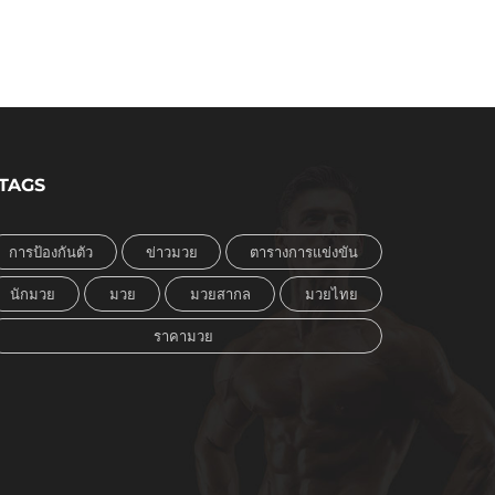
TAGS
การป้องกันตัว
ข่าวมวย
ตารางการแข่งขัน
นักมวย
มวย
มวยสากล
มวยไทย
ราคามวย