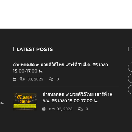
LATEST POSTS
ถ่ายทอดสด ๙ มวยดีวิถีไทย เสาร์ที่ 11 มี.ค. 65 เวลา
15.00-17.00 น.
มี.ค. 03, 2023
0
ถ่ายทอดสด ๙ มวยดีวิถีไทย เสาร์ที่ 18
ก.พ. 65 เวลา 15.00-17.00 น.
ัน
ก.พ. 02, 2023
0