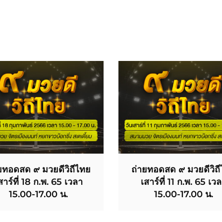
ยทอดสด ๙ มวยดีวิถีไทย
ถ่ายทอดสด ๙ มวยดีวิถ
สาร์ที่ 18 ก.พ. 65 เวลา
เสาร์ที่ 11 ก.พ. 65 เว
15.00-17.00 น.
15.00-17.00 น.