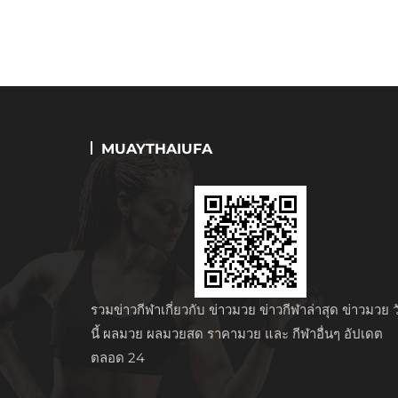
MUAYTHAIUFA
รวมข่าวกีฬาเกี่ยวกับ ข่าวมวย ข่าวกีฬาล่าสุด ข่าวมวย ว
นี้ ผลมวย ผลมวยสด ราคามวย และ กีฬาอื่นๆ อัปเดต
ตลอด 24